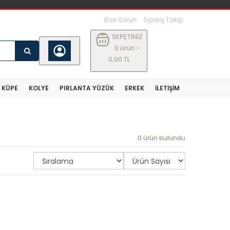
Bize Sorun
Sipariş Takip
SEPETİNİZ
0 ürün -
0,00 TL
KÜPE
KOLYE
PIRLANTA YÜZÜK
ERKEK
İLETIŞIM
0 ürün bulundu