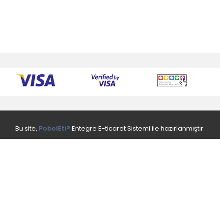
Bu site,
PobolEti®
Entegre E-ticaret Sistemi ile hazırlanmıştır.